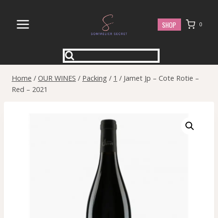
Skip
to
SHOP
0
content
Home
/
OUR WINES
/
Packing
/
1
/
Jamet Jp – Cote Rotie –
Red – 2021